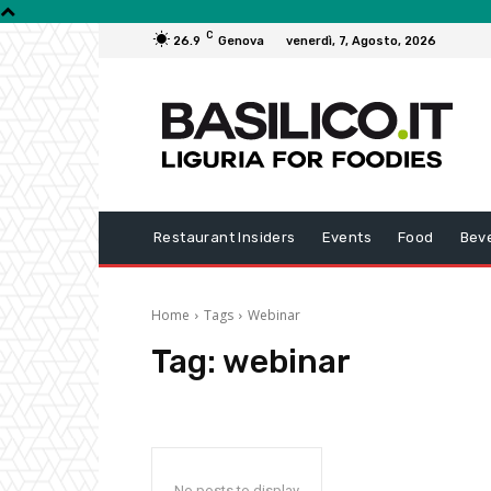
C
26.9
Genova
venerdì, 7, Agosto, 2026
Restaurant Insiders
Events
Food
Bev
Home
Tags
Webinar
Tag:
webinar
No posts to display