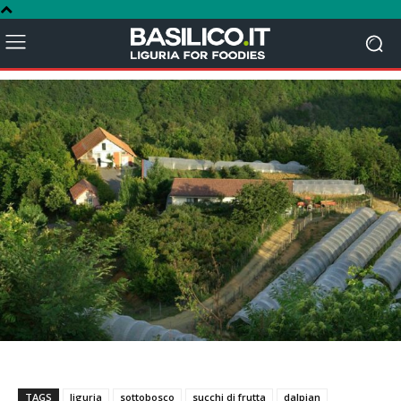
TAGS
liguria
sottobosco
succhi di frutta
dalpian