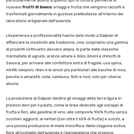
particolarmente adatto a questo tipo di coltura, permette di
ricavare
frutti di bosco
, ortaggi e frutta che vengono raccolti e
trasformati giornalmente in gustose prelibatezze all’interno del
laboratorio artigianale dell’azienda.
L’esperienza e professionalità hanno dato modo a Dalpian di
affiancare la creatività alla tradizione; così, scopriamo una gamma
di prodotti sottovetro davvero ampia. Si parte dalle classiche
marmellate di agrumi, arance amare e dolci, limoni e chinotti di
Savona, per arrivare alle confetture extra di fragole, uva spina,
mirtilli, lamponi, ribes e le ancor più particolari alle bacche di rosa,
pesche e amaretti, viole, sambuco, fichi e noci, solo per citarne
alcune.
La produzione di Dalpian declina gli omaggi della terra ligure in
preziosi doni per il palato, come le linee dedicate agli sciroppi di
frutta e fiori, alle gelatine di vino, alle composte 100% frutta senza
zuccheri aggiunti, ai nettari (con oltre il 65% di frutta) e succhi, a
una piccola produzione di miele monoflora. Nella stagione estiva,
fiore all’occhiello dell’azienda è l’agrigelateria che propone