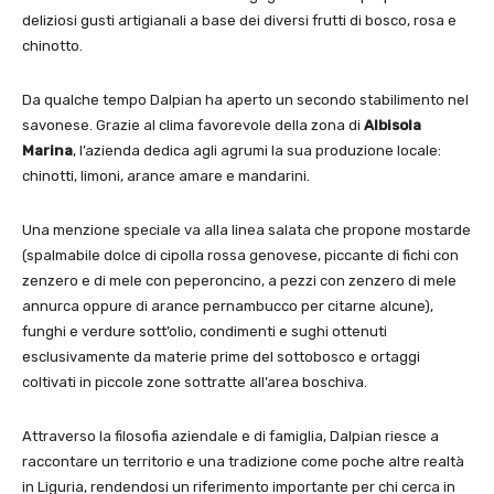
deliziosi gusti artigianali a base dei diversi frutti di bosco, rosa e
chinotto.
Da qualche tempo Dalpian ha aperto un secondo stabilimento nel
savonese. Grazie al clima favorevole della zona di
Albisola
Marina
, l’azienda dedica agli agrumi la sua produzione locale:
chinotti, limoni, arance amare e mandarini.
Una menzione speciale va alla linea salata che propone mostarde
(spalmabile dolce di cipolla rossa genovese, piccante di fichi con
zenzero e di mele con peperoncino, a pezzi con zenzero di mele
annurca oppure di arance pernambucco per citarne alcune),
funghi e verdure sott’olio, condimenti e sughi ottenuti
esclusivamente da materie prime del sottobosco e ortaggi
coltivati in piccole zone sottratte all’area boschiva.
Attraverso la filosofia aziendale e di famiglia, Dalpian riesce a
raccontare un territorio e una tradizione come poche altre realtà
in Liguria, rendendosi un riferimento importante per chi cerca in