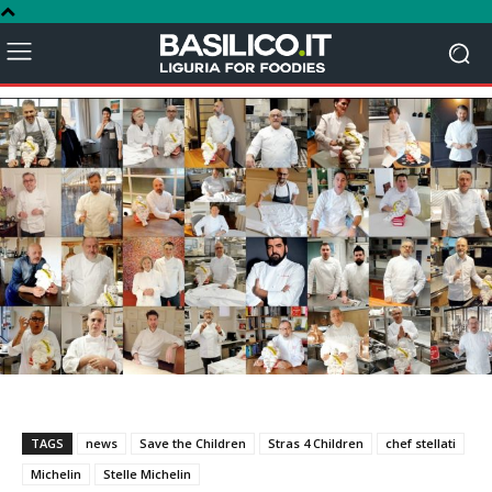
TAGS
news
Save the Children
Stras 4 Children
chef stellati
Michelin
Stelle Michelin