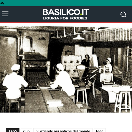
TAGS
club
50 aziende più antiche del mondo
food