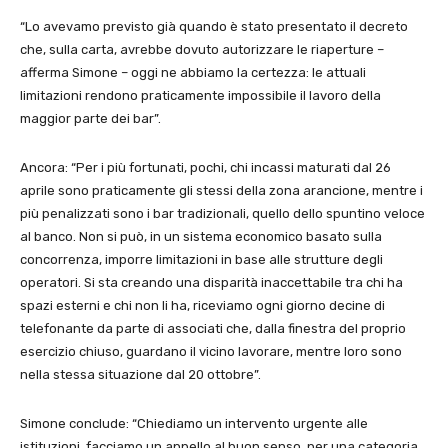
“Lo avevamo previsto già quando è stato presentato il decreto
che, sulla carta, avrebbe dovuto autorizzare le riaperture –
afferma Simone – oggi ne abbiamo la certezza: le attuali
limitazioni rendono praticamente impossibile il lavoro della
maggior parte dei bar”.
Ancora: “Per i più fortunati, pochi, chi incassi maturati dal 26
aprile sono praticamente gli stessi della zona arancione, mentre i
più penalizzati sono i bar tradizionali, quello dello spuntino veloce
al banco. Non si può, in un sistema economico basato sulla
concorrenza, imporre limitazioni in base alle strutture degli
operatori. Si sta creando una disparità inaccettabile tra chi ha
spazi esterni e chi non li ha, riceviamo ogni giorno decine di
telefonante da parte di associati che, dalla finestra del proprio
esercizio chiuso, guardano il vicino lavorare, mentre loro sono
nella stessa situazione dal 20 ottobre”.
Simone conclude: “Chiediamo un intervento urgente alle
istituzioni, facciamo un appello al buon senso, per una categoria