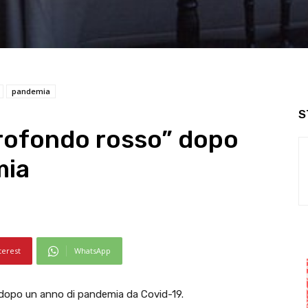
pandemia
S
“profondo rosso” dopo
mia
terest
WhatsApp
 dopo un anno di pandemia da Covid-19.