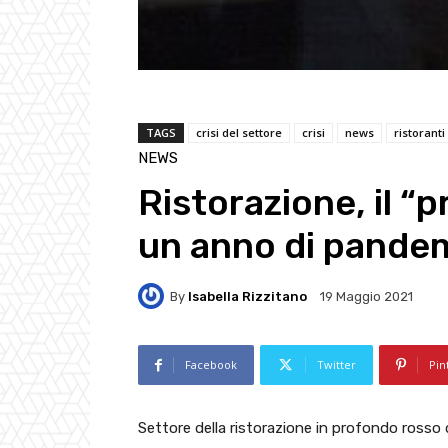
TAGS
crisi del settore
crisi
news
ristoranti
NEWS
Ristorazione, il 
un anno di pande
By
Isabella Rizzitano
19 Maggio 2021
Facebook
Twitter
Pin
Settore della ristorazione in profondo rosso