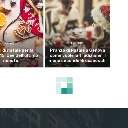
NEWS
TRENDS
i di natale per la
Pranzo di Natale a Genova
15 idee dell’ultimo
come vuole la tradizione: il
minuto
menu secondo Bruxaboschi