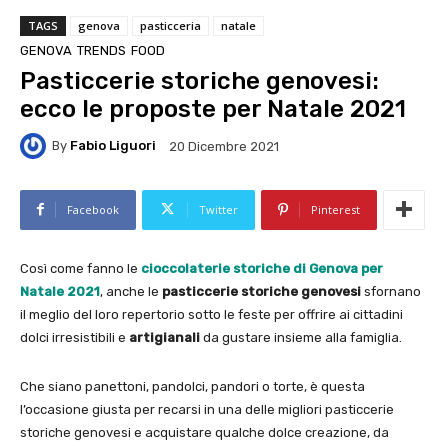
TAGS
genova
pasticceria
natale
GENOVA
TRENDS
FOOD
Pasticcerie storiche genovesi:
ecco le proposte per Natale 2021
By
Fabio Liguori
20 Dicembre 2021
Facebook
Twitter
Pinterest
Così come fanno le
cioccolaterie storiche di Genova per
Natale 2021
, anche le
pasticcerie storiche genovesi
sfornano
il meglio del loro repertorio sotto le feste per offrire ai cittadini
dolci irresistibili e
artigianali
da gustare insieme alla famiglia.
Che siano panettoni, pandolci, pandori o torte, è questa
l’occasione giusta per recarsi in una delle migliori pasticcerie
storiche genovesi e acquistare qualche dolce creazione, da