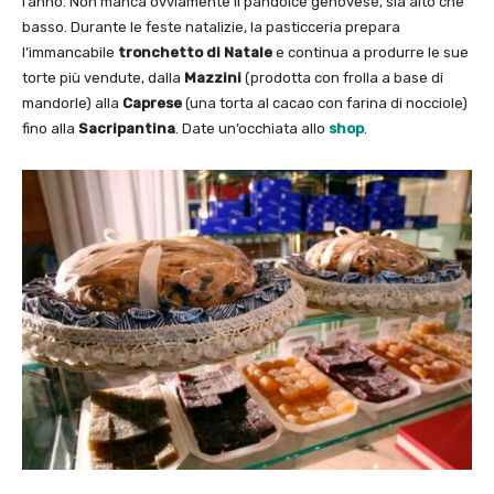
l’anno. Non manca ovviamente il pandolce genovese, sia alto che
basso. Durante le feste natalizie, la pasticceria prepara
l’immancabile
tronchetto di Natale
e continua a produrre le sue
torte più vendute, dalla
Mazzini
(prodotta con frolla a base di
mandorle) alla
Caprese
(una torta al cacao con farina di nocciole)
fino alla
Sacripantina
. Date un’occhiata allo
shop
.