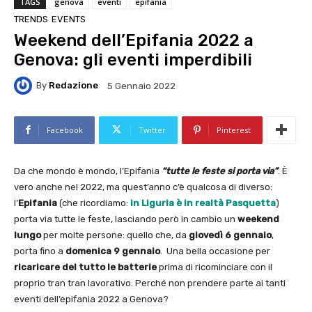
TAGS
genova
eventi
epifania
TRENDS
EVENTS
Weekend dell’Epifania 2022 a
Genova: gli eventi imperdibili
By
Redazione
5 Gennaio 2022
Facebook
Twitter
Pinterest
Da che mondo è mondo, l’Epifania
“tutte le feste si porta via”
. È
vero anche nel 2022, ma quest’anno c’è qualcosa di diverso:
l’
Epifania
(che ricordiamo:
in Liguria è in realtà Pasquetta
)
porta via tutte le feste, lasciando però in cambio un
weekend
lungo
per molte persone: quello che, da
giovedì 6 gennaio
,
porta fino a
domenica 9 gennaio
. Una bella occasione per
ricaricare del tutto le batterie
prima di ricominciare con il
proprio tran tran lavorativo. Perché non prendere parte ai tanti
eventi dell’epifania 2022 a Genova?