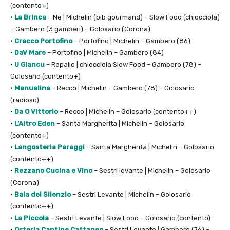
(contento+)
•
La Brinca
– Ne | Michelin (bib gourmand) – Slow Food (chiocciola)
– Gambero (3 gamberi) – Golosario (Corona)
•
Cracco Portofino
– Portofino | Michelin – Gambero (86)
•
DaV Mare
– Portofino | Michelin – Gambero (84)
•
U Giancu
– Rapallo | chiocciola Slow Food – Gambero (78) –
Golosario (contento+)
•
Manuelina
– Recco | Michelin – Gambero (78) – Golosario
(radioso)
•
Da O Vittorio
– Recco | Michelin – Golosario (contento++)
•
L’Altro Eden
– Santa Margherita | Michelin – Golosario
(contento+)
•
Langosteria Paraggi
– Santa Margherita | Michelin – Golosario
(contento++)
•
Rezzano Cucina e Vino
– Sestri levante | Michelin – Golosario
(Corona)
•
Baia del Silenzio
– Sestri Levante | Michelin – Golosario
(contento++)
•
La Piccola
– Sestri Levante | Slow Food – Golosario (contento)
•
Osteria Cantine Cattaneo
– Sestri Levante | Gambero (76) –