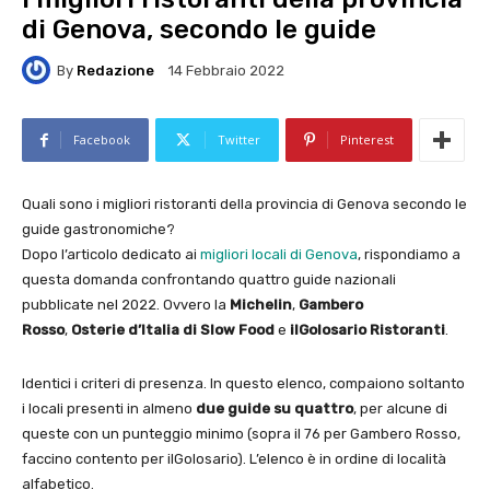
di Genova, secondo le guide
By
Redazione
14 Febbraio 2022
Facebook
Twitter
Pinterest
Quali sono i migliori ristoranti della provincia di Genova secondo le
guide gastronomiche?
Dopo l’articolo dedicato ai
migliori locali di Genova
, rispondiamo a
questa domanda confrontando quattro guide nazionali
pubblicate nel 2022. Ovvero la
Michelin
,
Gambero
Rosso
,
Osterie d’Italia di Slow Food
e
ilGolosario Ristoranti
.
Identici i criteri di presenza. In questo elenco, compaiono soltanto
i locali presenti in almeno
due guide su quattro
, per alcune di
queste con un punteggio minimo (sopra il 76 per Gambero Rosso,
faccino contento per ilGolosario). L’elenco è in ordine di località
alfabetico.