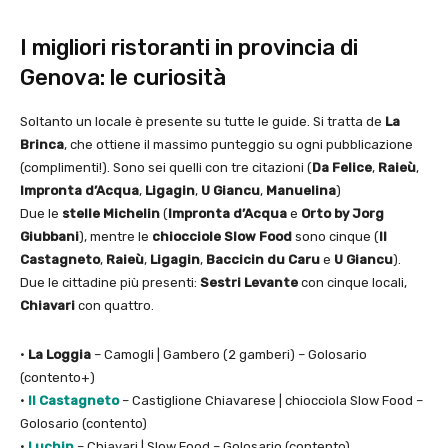
I migliori ristoranti in provincia di
Genova: le curiosità
Soltanto un locale è presente su tutte le guide. Si tratta de
La
Brinca
, che ottiene il massimo punteggio su ogni pubblicazione
(complimenti!). Sono sei quelli con tre citazioni (
Da Felice
,
Raieù
,
Impronta d’Acqua
,
Ligagin
,
U Giancu
,
Manuelina
)
Due le
stelle Michelin
(
Impronta d’Acqua
e
Orto by Jorg
Giubbani
), mentre le
chiocciole Slow Food
sono cinque (
Il
Castagneto
,
Raieù
,
Ligagin
,
Baccicin du Caru
e
U Giancu
).
Due le cittadine più presenti:
Sestri Levante
con cinque locali,
Chiavari
con quattro.
•
La Loggia
– Camogli | Gambero (2 gamberi) – Golosario
(contento+)
•
Il Castagneto
– Castiglione Chiavarese | chiocciola Slow Food –
Golosario (contento)
•
Luchin
– Chiavari | Slow Food – Golosario (contento)