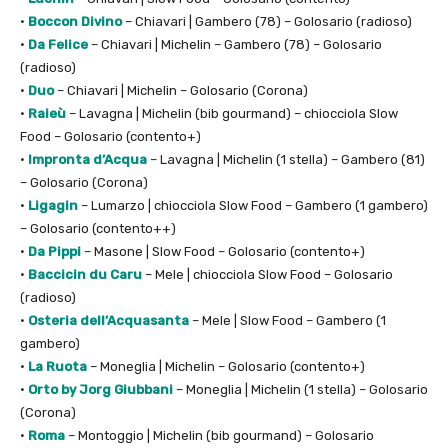
•
Boccon Divino
– Chiavari | Gambero (78) – Golosario (radioso)
•
Da Felice
– Chiavari | Michelin – Gambero (78) – Golosario
(radioso)
•
Duo
– Chiavari | Michelin – Golosario (Corona)
•
Raieù
– Lavagna | Michelin (bib gourmand) – chiocciola Slow
Food – Golosario (contento+)
•
Impronta d’Acqua
– Lavagna | Michelin (1 stella) – Gambero (81)
– Golosario (Corona)
•
Ligagin
– Lumarzo | chiocciola Slow Food – Gambero (1 gambero)
– Golosario (contento++)
•
Da Pippi
– Masone | Slow Food – Golosario (contento+)
•
Baccicin du Caru
– Mele | chiocciola Slow Food – Golosario
(radioso)
•
Osteria dell’Acquasanta
– Mele | Slow Food – Gambero (1
gambero)
•
La Ruota
– Moneglia | Michelin – Golosario (contento+)
•
Orto by Jorg Giubbani
– Moneglia | Michelin (1 stella) – Golosario
(Corona)
•
Roma
– Montoggio | Michelin (bib gourmand) – Golosario