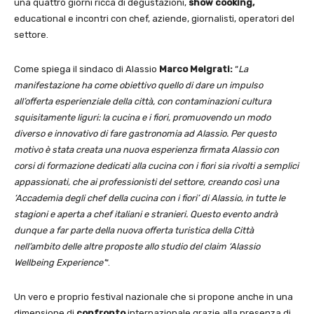
una quattro giorni ricca di degustazioni,
show cooking,
educational e incontri con chef, aziende, giornalisti, operatori del
settore.
Come spiega il sindaco di Alassio
Marco Melgrati:
“
La
manifestazione ha come obiettivo quello di dare un impulso
all’offerta esperienziale della città, con contaminazioni cultura
squisitamente liguri: la cucina e i fiori, promuovendo un modo
diverso e innovativo di fare gastronomia ad Alassio. Per questo
motivo è stata creata una nuova esperienza firmata Alassio con
corsi di formazione dedicati alla cucina con i fiori sia rivolti a semplici
appassionati, che ai professionisti del settore, creando così una
‘Accademia degli chef della cucina con i fiori’ di Alassio, in tutte le
stagioni e aperta a chef italiani e stranieri. Questo evento andrà
dunque a far parte della nuova offerta turistica della Città
nell’ambito delle altre proposte allo studio del claim ‘Alassio
Wellbeing Experience’
“.
Un vero e proprio festival nazionale che si propone anche in una
dimensione di
confronto
internazionale grazie alla presenza di