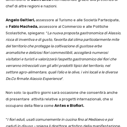
chef di altre regioni e nazioni.
Angelo Galtieri,
assessore al Turismo e alle Società Partecipate,
e
Fabio Macheda,
assessore al Commercio e alle Politiche
Scolastiche, spiegano: “
La nuova proposta gastronomica di Alassio,
ricca di inventiva e di gusto, favorita dal clima particolarmente mite
del territorio che protegge la coltivazione di gustose erbe
aromatiche e deliziosi fiori commestibili, accoglierà numerosi
visitatori e turisti e valorizzerà l’aspetto gastronomico dei fiori che
verranno intrecciati con gli altri prodotti tipici del territorio, nel
settore agro-alimentare, quali l’olio e le olive, i vini locali e le diverse
De.Co firmate Alassio Experience
“.
Non solo: la quattro giorni sarà occasione che consentirà anche
di presentare attività relative a progetti internazionali, che si
occupano della filiera come
Antes e Biofiori.
“
I fiori eduli, usati comunemente in cucina fino al Medioevo e poi
caduti in disuso –
spiega il direttore artistico della manifestazione,