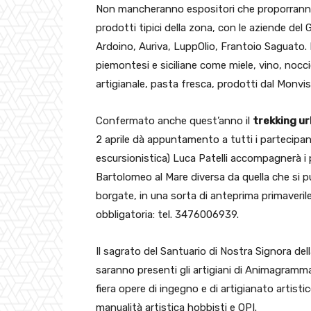
Non mancheranno espositori che proporranno sa
prodotti tipici della zona, con le aziende del
Ardoino, Auriva, LuppOlio, Frantoio Saguato. 
piemontesi e siciliane come miele, vino, nocc
artigianale, pasta fresca, prodotti dal Monvis
Confermato anche quest’anno il
trekking u
2 aprile dà appuntamento a tutti i partecipan
escursionistica) Luca Patelli accompagnerà i 
Bartolomeo al Mare diversa da quella che si p
borgate, in una sorta di anteprima primaverile
obbligatoria: tel. 3476006939.
Il sagrato del Santuario di Nostra Signora del
saranno presenti gli artigiani di Animagramma
fiera opere di ingegno e di artigianato artist
manualità artistica hobbisti e OPI.