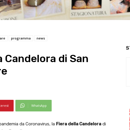
are
programma
news
S
la Candelora di San
re
terest
WhatsApp
 pandemia da Coronavirus, la
Fiera della Candelora
di