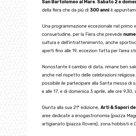
San Bartolomeo al Mare
.
Sabato 2 e domen
della fiera che da più di
300 anni
è appuntamen
Una programmazione eccezionale nel primo wee
consuetudine, per la Fiera che prevede
numer
cultura e dell’intrattenimento, anche sportivo
aperti fino alle 19, eccezion fatta per l’area 
Nonostante il cambio di data, rimane ben sa
anche nel rispetto delle celebrazioni religiose
possibile ile partecipare alla Santa messa di sab
e alle 17, e di domenica 3 aprile, alle ore 9.30, a
Giunta alla sua 21° edizione,
Arti & Sapori de
aree dedicate a enogastronomia (piazza Magnol
artigianato (piazza Rovere), zona hobbisti e OP