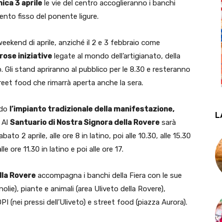
ica 3 aprile
le vie del centro accoglieranno i banchi
to fisso del ponente ligure.
kend di aprile, anziché il 2 e 3 febbraio come
ose iniziative
legate al mondo dell’artigianato, della
. Gli stand apriranno al pubblico per le 8.30 e resteranno
street food che rimarrà aperta anche la sera.
ldo
l’impianto tradizionale della manifestazione,
L
. Al
Santuario di Nostra Signora della Rovere
sarà
ato 2 aprile, alle ore 8 in latino, poi alle 10.30, alle 15.30
lle ore 11.30 in latino e poi alle ore 17.
lla Rovere
accompagna i banchi della Fiera con le sue
ie), piante e animali (area Uliveto della Rovere),
I (nei pressi dell’Uliveto) e street food (piazza Aurora).