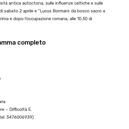
iosità antica autoctona, sulle influenze celtiche e sulle
6 di sabato 2 aprile e “Lucus Bormani: da bosco sacro a
i prima e dopo l’occupazione romana, alle 10.30 di
gramma completo
e
ria
e – Difficoltà E.
(tel. 3476006939)