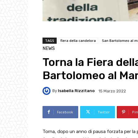
TAGS
fiera della candelora
San Bartolomeo al m
NEWS
Torna la Fiera del
Bartolomeo al Ma
By
Isabella Rizzitano
15 Marzo 2022
Facebook
Twitter
Pin
Torna, dopo un anno di pausa forzata per la