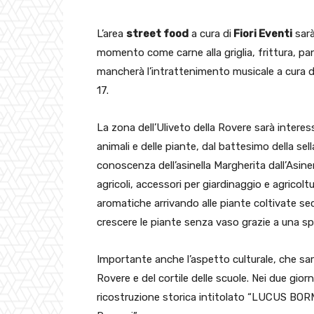
L’area
street food
a cura di
Fiori Eventi
sarà
momento come carne alla griglia, frittura, panin
mancherà l’intrattenimento musicale a cura di 
17.
La zona dell’Uliveto della Rovere sarà interes
animali e delle piante, dal battesimo della sel
conoscenza dell’asinella Margherita dall’Asi
agricoli, accessori per giardinaggio e agricolt
aromatiche arrivando alle piante coltivate se
crescere le piante senza vaso grazie a una sp
Importante anche l’aspetto culturale, che sar
Rovere e del cortile delle scuole. Nei due gior
ricostruzione storica intitolato “LUCUS BORMA