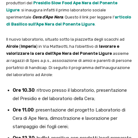
produttori del
Presidio Slow Food
Ape Nera del Ponente
Ligure
: si inaugura infatti il primo laboratorio sociale
sperimentale
Cera d’Ape Nera
. Questo il link per leggere l’
articolo
di Basilico sull’Ape Nera del Ponente Ligure
.
Il nuovo laboratorio, situato sotto la piazzetta degli scacchi ad
Airole
(
Imperia
) in Via Matteotti, ha l’obiettivo di
lavorare e
valorizzare
la cera dell’Ape Nera del Ponente Ligure
assieme
ai ragazzi di Spes a.p.s., associazione di amici e parenti di persone
portatrici di handicap. Di seguito il programma dell’inaugurazione
del laboratorio ad Airole:
Ore 10.30
: ritrovo presso il laboratorio, presentazione
del Presidio e del laboratorio della Cera;
Ore 11.00
: presentazione del progetto Laboratorio di
Cera di Ape Nera, dimostrazione e lavorazione per
stampaggio dei fogli cerei;
Ore 12.30
: buffet aperitivo con prodotti locali preparato