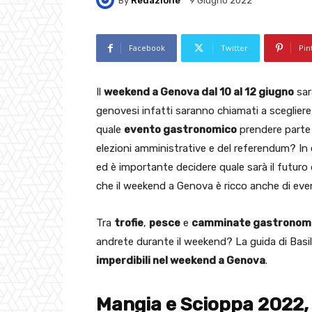
By
Redazione
9 Giugno 2022
Facebook
Twitter
Pin
Il
weekend a Genova dal 10 al 12 giugno
sarà
genovesi infatti saranno chiamati a scegliere,
quale
evento gastronomico
prendere parte 
elezioni amministrative e del referendum? In e
ed è importante decidere quale sarà il futuro d
che il weekend a Genova è ricco anche di eve
Tra
trofie
,
pesce
e
camminate gastronom
andrete durante il weekend? La guida di Basili
imperdibili nel weekend a Genova
.
Mangia e Scioppa 2022, 