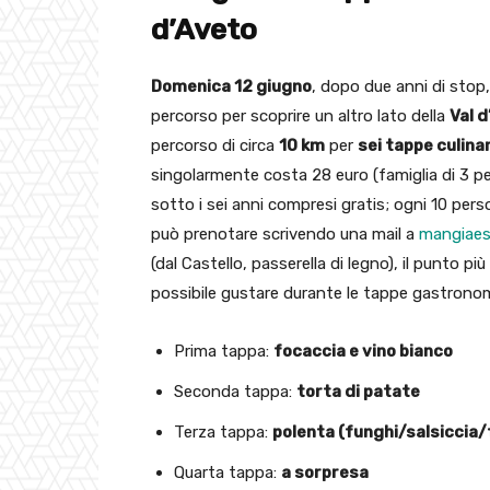
d’Aveto
Domenica 12 giugno
, dopo due anni di stop,
percorso per scoprire un altro lato della
Val 
percorso di circa
10 km
per
sei tappe culina
singolarmente costa 28 euro (famiglia di 3 pe
sotto i sei anni compresi gratis; ogni 10 perso
può prenotare scrivendo una mail a
mangiaes
(dal Castello, passerella di legno), il punto p
possibile gustare durante le tappe gastronom
Prima tappa:
focaccia e vino bianco
Seconda tappa:
torta di patate
Terza tappa:
polenta (funghi/salsiccia
Quarta tappa:
a sorpresa