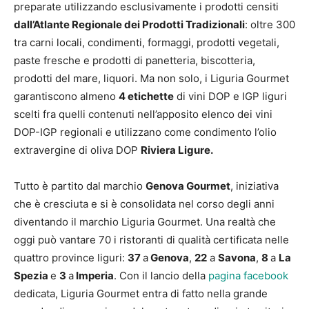
preparate utilizzando esclusivamente i prodotti censiti
dall’Atlante Regionale dei Prodotti Tradizionali
: oltre 300
tra carni locali, condimenti, formaggi, prodotti vegetali,
paste fresche e prodotti di panetteria, biscotteria,
prodotti del mare, liquori. Ma non solo, i Liguria Gourmet
garantiscono almeno
4 etichette
di vini DOP e IGP liguri
scelti fra quelli contenuti nell’apposito elenco dei vini
DOP-IGP regionali e utilizzano come condimento l’olio
extravergine di oliva DOP
Riviera Ligure.
Tutto è partito dal marchio
Genova Gourmet
, iniziativa
che è cresciuta e si è consolidata nel corso degli anni
diventando il marchio Liguria Gourmet. Una realtà che
oggi può vantare 70 i ristoranti di qualità certificata nelle
quattro province liguri:
37
a
Genova
,
22
a
Savona
,
8
a
La
Spezia
e
3
a
Imperia
. Con il lancio della
pagina facebook
dedicata, Liguria Gourmet entra di fatto nella grande