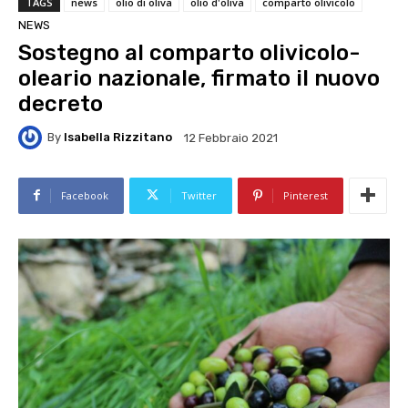
TAGS
news
olio di oliva
olio d'oliva
comparto olivicolo
NEWS
Sostegno al comparto olivicolo-
oleario nazionale, firmato il nuovo
decreto
By
Isabella Rizzitano
12 Febbraio 2021
Facebook
Twitter
Pinterest