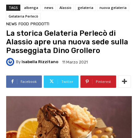
TAGS
albenga
news
Alassio
gelateria
nuova gelateria
Gelateria Perlecò
NEWS
FOOD
PRODOTTI
La storica Gelateria Perlecò di
Alassio apre una nuova sede sulla
Passeggiata Dino Grollero
By
Isabella Rizzitano
11 Marzo 2021
Facebook
Twitter
Pinterest