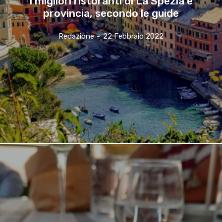
I migliori ristoranti di La Spezia e
provincia, secondo le guide
Redazione
-
22 Febbraio 2022