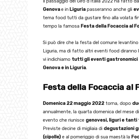
Il passaggio del Giro d’Italia 2022 ha fatto da
Genova
e in
Liguria
passeranno anche gli
ev
tema food tutti da gustare fino alla volata fi
tempo la famosa
Festa della Focaccia al 
Si può dire che la festa del comune levantino 
Liguria, ma di fatto altri eventi food dirann
vi indichiamo
tutti gli eventi gastronomici
Genova e in Liguria
.
Festa della Focaccia al
Domenica 22 maggio 2022
torna, dopo
due
annualmente, la quarta domenica del mese di 
evento che riunisce
genovesi, liguri e tanti 
Previste decine di migliaia di
degustazioni g
(cipolle)
e al pomeriggio di sua maestà la
Foc