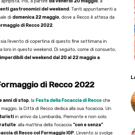
 apripista. Poi, a partire
da venerdì
20 maggio
, a
enti gastronomici del weekend
. Tanti appuntamenti a
nale di
domenica 22 maggio
, dove a Recco è attesa da
Formaggio di Recco 2022
.
sia l’evento di copertina di questo fine settimana in
o la loro in questo weekend. Di seguito, come di consueto,
 imperdibili del weekend dal 20 al 22 maggio a
L
 Formaggio di Recco 2022
 anni di stop
, la
Festa della Focaccia di Recco
che
maggio, la Città di Recco dedica alla sua focaccia. Un
turisti
in arrivo da Lombardia, Piemonte e non solo.
ratuite
: alla mattina della focaccia
“con e senza”
accia di Recco col Formaggio IGP
. L’evento si svolge