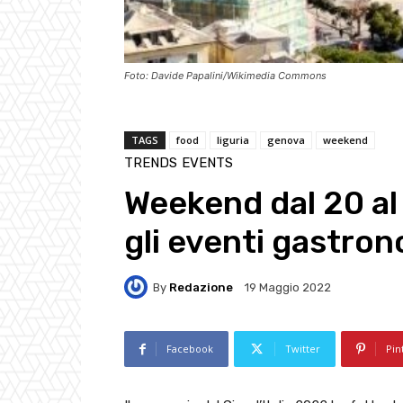
Foto: Davide Papalini/Wikimedia Commons
TAGS
food
liguria
genova
weekend
TRENDS
EVENTS
Weekend dal 20 al 
gli eventi gastron
By
Redazione
19 Maggio 2022
Facebook
Twitter
Pin