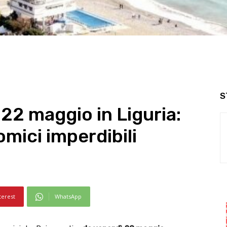
S
22 maggio in Liguria:
omici imperdibili
terest
WhatsApp