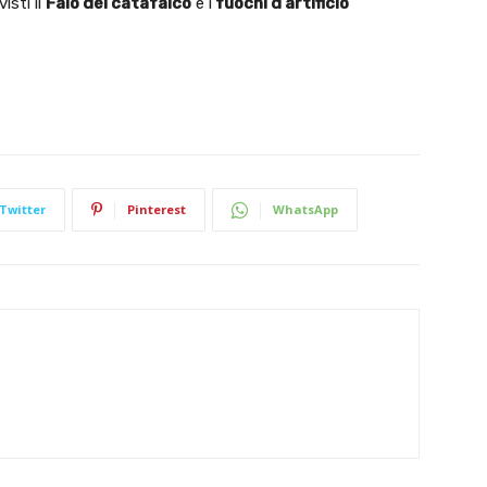
isti il
Falò del catafalco
e i
fuochi d’artificio
Twitter
Pinterest
WhatsApp