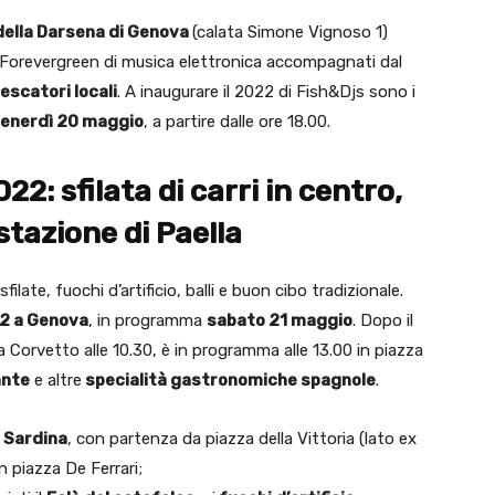
della Darsena di Genova
(calata Simone Vignoso 1)
ta Forevergreen di musica elettronica accompagnati dal
escatori locali
. A inaugurare il 2022 di Fish&Djs sono i
enerdì 20 maggio
, a partire dalle ore 18.00.
22: sfilata di carri in centro,
stazione di Paella
filate, fuochi d’artificio, balli e buon cibo tradizionale.
22 a Genova
, in programma
sabato 21 maggio
. Dopo il
a Corvetto alle 10.30, è in programma alle 13.00 in piazza
ante
e altre
specialità gastronomiche spagnole
.
a Sardina
, con partenza da piazza della Vittoria (lato ex
n piazza De Ferrari;