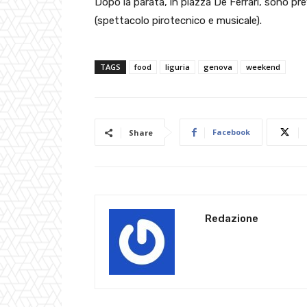
Dopo la parata, in piazza De Ferrari, sono prev
(spettacolo pirotecnico e musicale).
TAGS
food
liguria
genova
weekend
Facebook
Share
Redazione