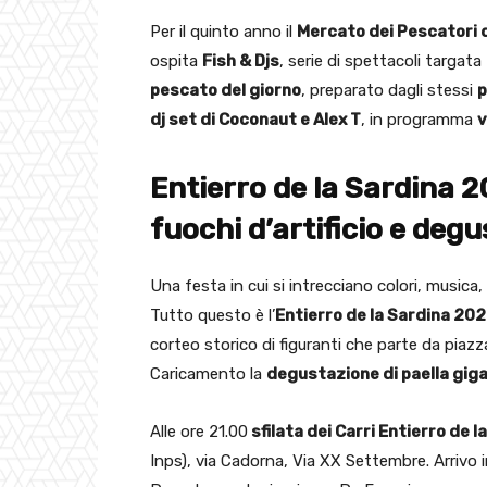
Per il quinto anno il
Mercato dei Pescatori 
ospita
Fish & Djs
, serie di spettacoli targa
pescato del giorno
, preparato dagli stessi
p
dj set di Coconaut e Alex T
, in programma
v
Entierro de la Sardina 20
fuochi d’artificio e degu
Una festa in cui si intrecciano colori, musica, s
Tutto questo è l’
Entierro de la Sardina 20
corteo storico di figuranti che parte da piazz
Caricamento la
degustazione di paella gig
Alle ore 21.00
sfilata dei Carri Entierro de l
Inps), via Cadorna, Via XX Settembre. Arrivo i