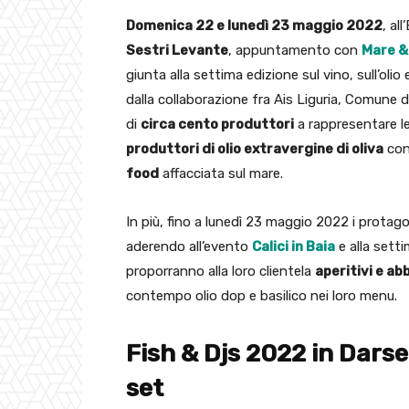
Domenica 22 e lunedì 23 maggio 2022
, al
Sestri Levante
, appuntamento con
Mare &
giunta alla settima edizione sul vino, sull’olio
dalla collaborazione fra Ais Liguria, Comune 
di
circa cento produttori
a rappresentare le
produttori di olio extravergine di oliva
con 
food
affacciata sul mare.
In più, fino a lunedì 23 maggio 2022 i protago
aderendo all’evento
Calici in Baia
e alla sett
proporranno alla loro clientela
aperitivi e ab
contempo olio dop e basilico nei loro menu.
Fish & Djs 2022 in Darse
set