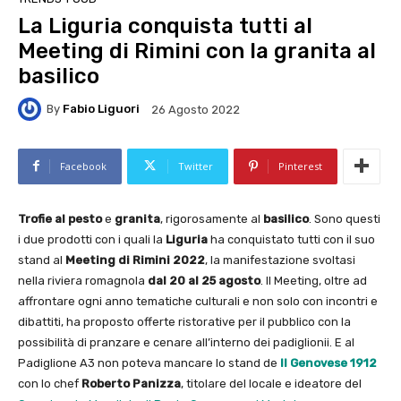
La Liguria conquista tutti al
Meeting di Rimini con la granita al
basilico
By
Fabio Liguori
26 Agosto 2022
Facebook
Twitter
Pinterest
Trofie al pesto
e
granita
, rigorosamente al
basilico
. Sono questi
i due prodotti con i quali la
Liguria
ha conquistato tutti con il suo
stand al
Meeting di Rimini 2022
, la manifestazione svoltasi
nella riviera romagnola
dal 20 al 25 agosto
. Il Meeting, oltre ad
affrontare ogni anno tematiche culturali e non solo con incontri e
dibattiti, ha proposto offerte ristorative per il pubblico con la
possibilità di pranzare e cenare all’interno dei padiglionii. E al
Padiglione A3 non poteva mancare lo stand de
Il Genovese 1912
con lo chef
Roberto Panizza
, titolare del locale e ideatore del