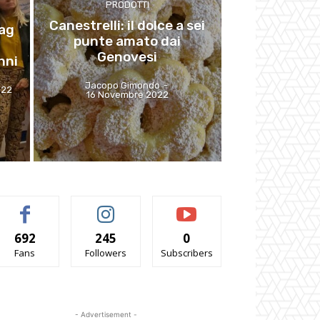
PRODOTTI
Canestrelli: il dolce a sei
lag
punte amato dai
Genovesi
nni
Jacopo Gimondo
-
022
16 Novembre 2022
692
245
0
Fans
Followers
Subscribers
- Advertisement -