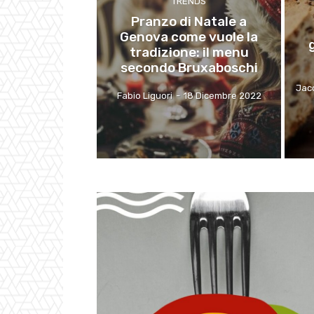
TRENDS
Pranzo di Natale a
Genova come vuole la
tradizione: il menu
secondo Bruxaboschi
Jac
Fabio Liguori
-
18 Dicembre 2022