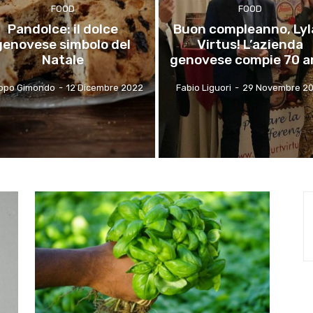
FOOD
FOOD
Pandolce: il dolce
Buon compleanno, Ly
genovese simbolo del
Virtus! L’azienda
Natale
genovese compie 70 a
opo Gimondo
-
12 Dicembre 2022
Fabio Liguori
-
29 Novembre 2