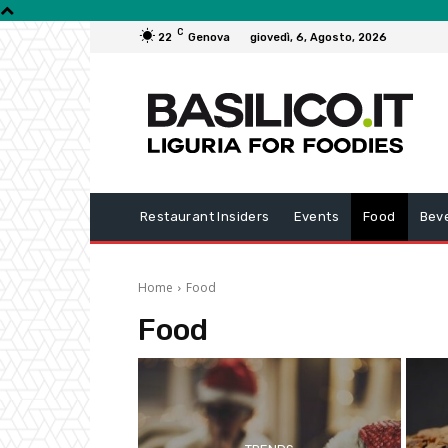
C
22
Genova
giovedì, 6, Agosto, 2026
Restaurant Insiders
Events
Food
Bev
Home
Food
Food