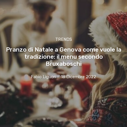
TRENDS
Pranzo di Natale a Genova come vuole la
tradizione: il menu secondo
Bruxaboschi
Fabio Liguori
-
18 Dicembre 2022