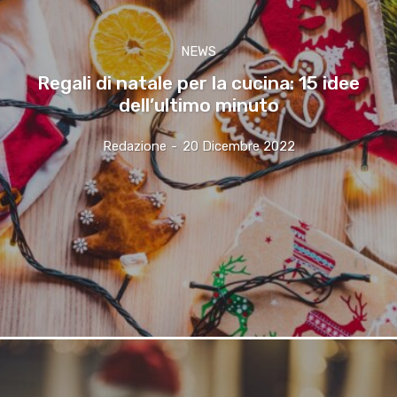
NEWS
Regali di natale per la cucina: 15 idee
dell’ultimo minuto
Redazione
-
20 Dicembre 2022