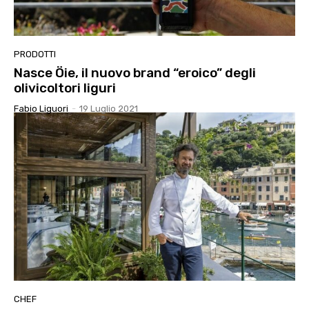
PRODOTTI
Nasce Öie, il nuovo brand “eroico” degli
olivicoltori liguri
Fabio Liguori
-
19 Luglio 2021
CHEF