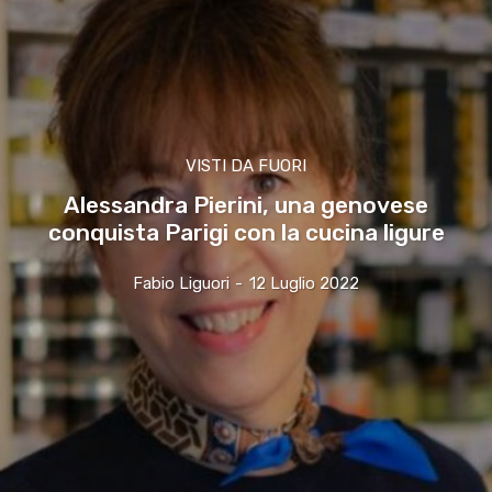
VISTI DA FUORI
Alessandra Pierini, una genovese
conquista Parigi con la cucina ligure
Fabio Liguori
-
12 Luglio 2022