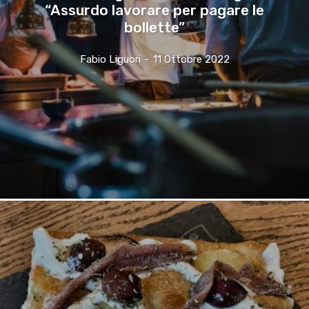
“Assurdo lavorare per pagare le
bollette”
Fabio Liguori
-
11 Ottobre 2022