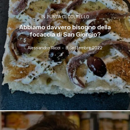
IN PUNTA DI COLTELLO
Abbiamo davvero bisogno della
focaccia di San Giorgio?
Alessandro Ricci
-
8 Settembre 2022