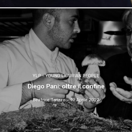
YLP - YOUNG LIGURIAN PEOPLE
Diego Pani: oltre il confine
Beatrice Tarizzo
-
19 Aprile 2022