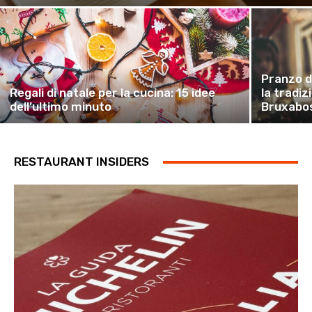
Pranzo d
Regali di natale per la cucina: 15 idee
la tradiz
dell’ultimo minuto
Bruxabo
RESTAURANT INSIDERS